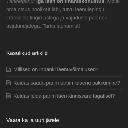
Tähelepanu:
iga laen on finantskohustus
. Mõtle
oma otsus hoolikalt läbi, tutvu laenulepingu,
intresside tingimustega ja vajadusel pea nõu
asjatundjatega. Tarka laenamist!
Kasulikud artiklid
Millised on Inbanki laenuvõimalused?
Kuidas saada parim tarbimislaenu pakkumine?
Kuidas leida parim laen kinnisvara tagatisel?
Vaata ka ja uuri järele