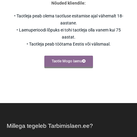
Nõuded kliendile:
• Taotleja peab olema taotluse esitamise ajal vähemalt 18-
aastane.
• Laenuperioodi lõpuks ei tohi taotleja olla vanem kui 75
aastat.
• Taotleja peab töötama Eestis või välismaal.
Taotle Mogo laenu
Millega tegeleb Tarbimislaen.ee?